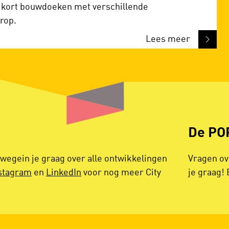
s kort bouwdoeken met verschillende
rop.
Lees meer
De PO
egein je graag over alle ontwikkelingen
Vragen ov
stagram
en
LinkedIn
voor nog meer City
je graag! 