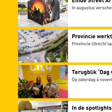
Einde Street Ar
In augustus versche
Provincie werk
Provincie Utrecht l
Terugblik ‘Dag 
Op zaterdag 4 novem
In de spotligh